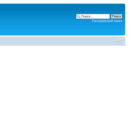
Расширенный поиск