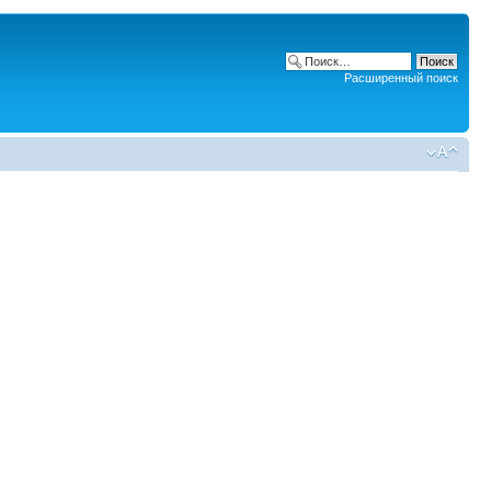
Расширенный поиск