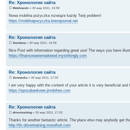
Re: Хронология сайта
Mobilowski
» 30 мар 2021, 16:58
Nowa mobilna pożyczka rozwiąże każdy Twój problem!
https://mobilnapozyczka.bravejournal.net
Re: Хронология сайта
Swetlana
» 30 мар 2021, 16:59
Nice Post with information regarding great use! The ways you have illus
https://finansowanienadowod.mystrikingly.com
Re: Хронология сайта
Zertowska
» 30 мар 2021, 17:00
I am very happy with the content of your article it is very beneficial and I
https://epozabankowe.jimdofree.com
Re: Хронология сайта
drivertraining
» 30 мар 2021, 17:02
Thanks for another fantastic article. The place else may anybody get that
http://tlc-drivertraining.moonfruit.com