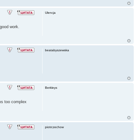
Ulencja
o good work.
beatabyszewska
Berkleys
ems too complex
piotrczechow