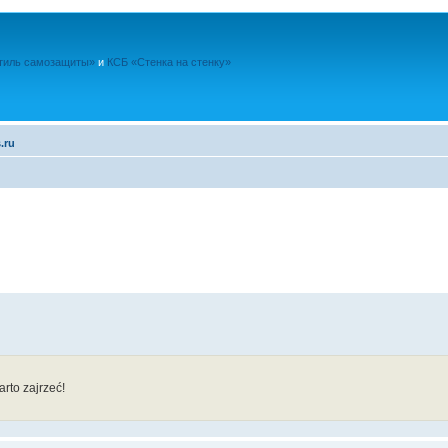
тиль самозащиты»
и
КСБ «Стенка на стенку»
.ru
rto zajrzeć!