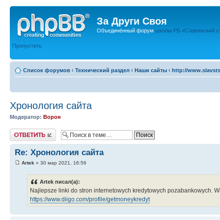
За Други Своя
Объединённый форум
школы РБ «Славянский с
Пропустить
Список форумов
‹
Технический раздел
‹
Наши сайты
‹
http://www.slavsts
Хронология сайта
Модератор:
Ворон
Ответить
Re: Хронология сайта
Artek
» 30 мар 2021, 16:56
Artek писал(а):
Najlepsze linki do stron internetowych kredytowych pozabankowych. Wa
https://www.diigo.com/profile/getmoneykredyt