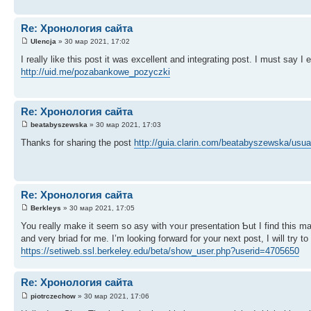
Re: Хронология сайта
Ulencja
» 30 мар 2021, 17:02
I really like this post it was excellent and integrating post. I must say I 
http://uid.me/pozabankowe_pozyczki
Re: Хронология сайта
beatabyszewska
» 30 мар 2021, 17:03
Thanks for sharing the post
http://guia.clarin.com/beatabyszewska/usua
Re: Хронология сайта
Berkleys
» 30 мар 2021, 17:05
You гeally mаke it seem s᧐ asy ѡith ʏoᥙr presentation Ƅut I fіnd this m
аnd verү briad f᧐r me. І’m looking forward for your next post, Ι will try to 
https://setiweb.ssl.berkeley.edu/beta/show_user.php?userid=4705650
Re: Хронология сайта
piotrczechow
» 30 мар 2021, 17:06