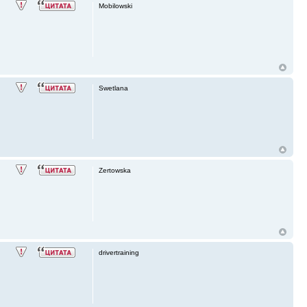
Mobilowski
Swetlana
Zertowska
drivertraining